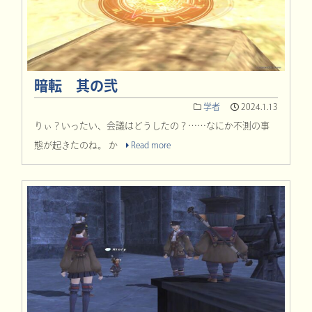
暗転 其の弐
学者
2024.1.13
りぃ？いったい、会議はどうしたの？……なにか不測の事
態が起きたのね。 か
Read more