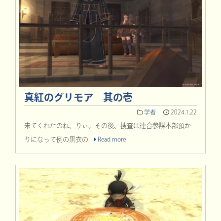
真紅のグリモア 其の壱
学者
2024.1.22
来てくれたのね、りぃ。その後、捜査は連合参謀本部預か
りになって例の黒衣の
Read more