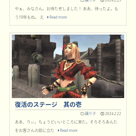
踊り子
2024.2.23
やぁ、みなさん。お待たせしました！ ああ、待ったよ。も
う10年もね。 え
Read more
復活のステージ 其の壱
踊り子
2024.2.22
ああ、りぃ。ちょうどいいところに来た。そろそろあんた
をお客さんの前に立た
Read more