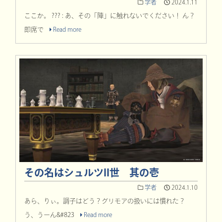
学者
2024.1.11
ここか。 ??? : あ、その「陣」に触れないでください！ ん？
即席で
Read more
その名はシュルツII世 其の壱
学者
2024.1.10
あら、りぃ。調子はどう？グリモアの扱いには慣れた？
う、うーん&#823
Read more