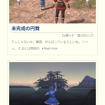
未完成の円舞
踊り子
2024.1.27
りぃじゃないか。練習、がんばっているらしいね。 へへ
っ。 たまには特訓の
Read more