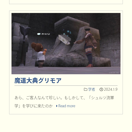
魔道大典グリモア
学者
2024.1.9
あら、ご客人なんて珍しい。もしかして、「シュルツ流軍
学」を学びに来たのか
Read more