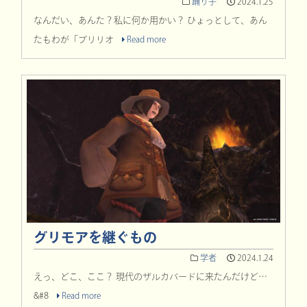
踊り子
2024.1.25
なんだい、あんた？私に何か用かい？ ひょっとして、あん
たもわが「ブリリオ
Read more
グリモアを継ぐもの
学者
2024.1.24
えっ、どこ、ここ？ 現代のザルカバードに来たんだけど…
&#8
Read more