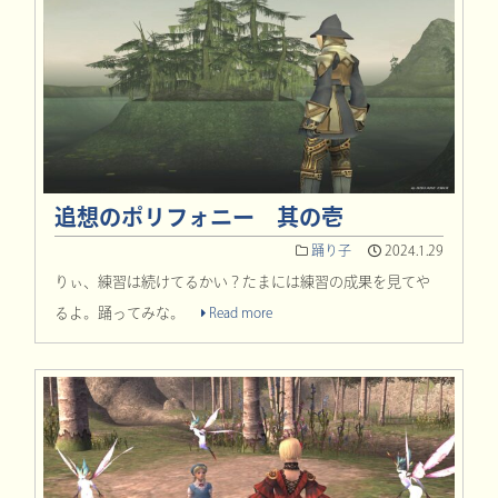
追想のポリフォニー 其の壱
踊り子
2024.1.29
りぃ、練習は続けてるかい？たまには練習の成果を見てや
るよ。踊ってみな。
Read more