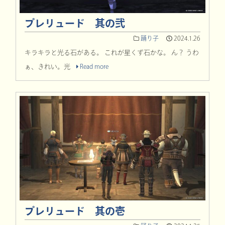
プレリュード 其の弐
踊り子
2024.1.26
キラキラと光る石がある。 これが星くず石かな。 ん？ うわ
ぁ、きれい。光
Read more
プレリュード 其の壱