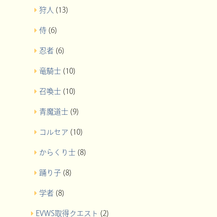
狩人
(13)
侍
(6)
忍者
(6)
竜騎士
(10)
召喚士
(10)
青魔道士
(9)
コルセア
(10)
からくり士
(8)
踊り子
(8)
学者
(8)
EVWS取得クエスト
(2)