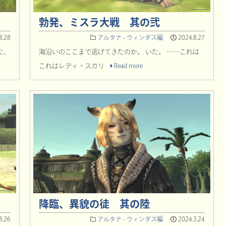
勃発、ミスラ大戦 其の弐
8.28
アルタナ - ウィンダス編
2024.8.27
た、
海沿いのここまで逃げてきたのか。 いた。 ……これは
これはレディ・スカリ
Read more
降臨、異貌の徒 其の陸
8.26
アルタナ - ウィンダス編
2024.3.24