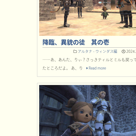
降臨、異貌の徒 其の壱
アルタナ - ウィンダス編
2024.
……あ、あんた、りぃ？さっきティルとミルも戻っ
たところだよ。 あ、り
Read more