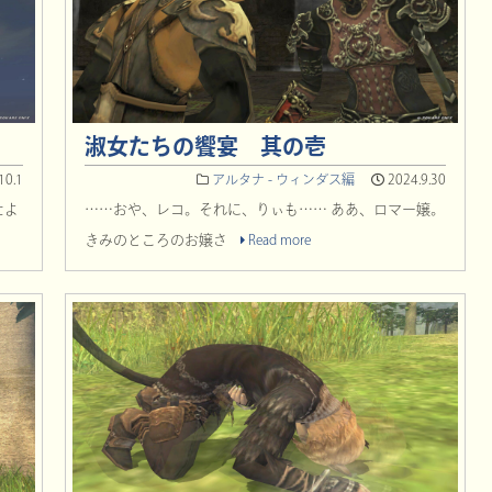
淑女たちの饗宴 其の壱
10.1
アルタナ - ウィンダス編
2024.9.30
たよ
……おや、レコ。それに、りぃも…… ああ、ロマー嬢。
きみのところのお嬢さ
Read more