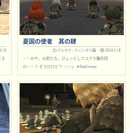
憂国の使者 其の肆
3.19
アルタナ - ウィンダス編
2024.3.18
てき
……おや、お前たち、ひょっとしてコブラ傭兵団
の……？ そうだけど？……っ
Read more