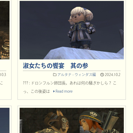
淑女たちの饗宴 其の参
10.3
アルタナ - ウィンダス編
2024.10.2
に
??? : ドロンフルン師団長。あれは何の騒ぎかしら？ こ
っ、この後姿は
Read more