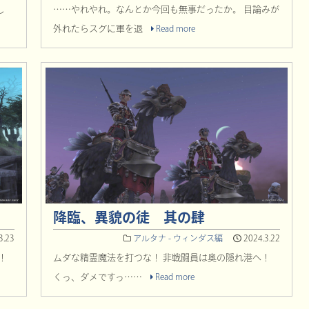
し
……やれやれ。なんとか今回も無事だったか。 目論みが
外れたらスグに軍を退
Read more
降臨、異貌の徒 其の肆
3.23
アルタナ - ウィンダス編
2024.3.22
！
ムダな精霊魔法を打つな！ 非戦闘員は奥の隠れ港へ！
くっ、ダメですっ……
Read more