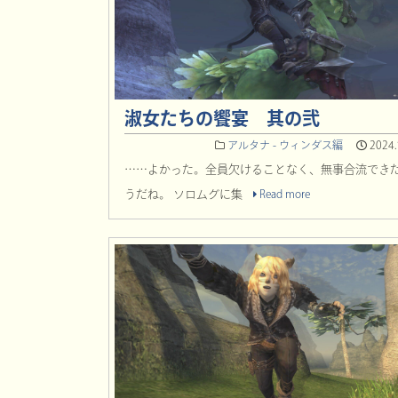
淑女たちの饗宴 其の弐
アルタナ - ウィンダス編
2024.
……よかった。全員欠けることなく、無事合流でき
うだね。 ソロムグに集
Read more