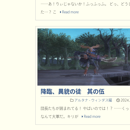
……あ！りぃじゃないか！ふっふっふ。 どっ、どう
た…？ こ
Read more
降臨、異貌の徒 其の伍
アルタナ - ウィンダス編
2024.
団長たちが囲まれてる！ やばいのでは！？ ……くっ
なんて大軍だ。キリが
Read more