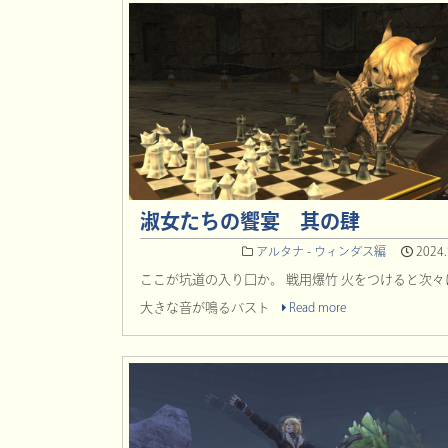
淑女たちの饗宴 其の肆
アルタナ - ウィンダス編
2024.
ここが坑道の入り口か。 戦用爆竹 火をつけると次々
大きな音が鳴るバスト
Read more