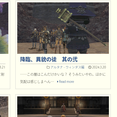
降臨、異貌の徒 其の弐
3.21
アルタナ - ウィンダス編
2024.3.20
て射
……この層はこんだけかいな？ そうみたいやわ。ほかに
気配は感じしまへん…
Read more