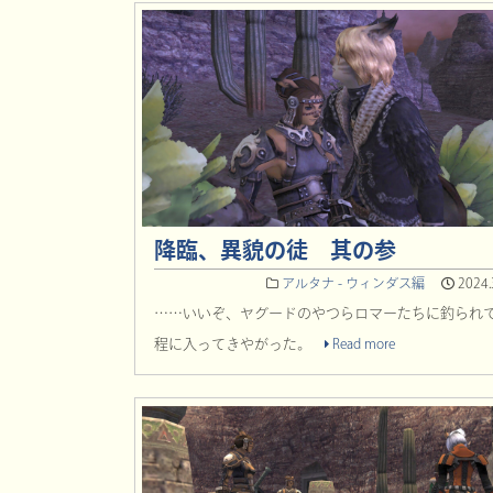
降臨、異貌の徒 其の参
アルタナ - ウィンダス編
2024.
……いいぞ、ヤグードのやつらロマーたちに釣られ
程に入ってきやがった。
Read more