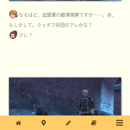
なるほど。血盟軍の敵情視察ですか……。あ、
もしかして。クゥダフ兵団のアレかな？
アレ？