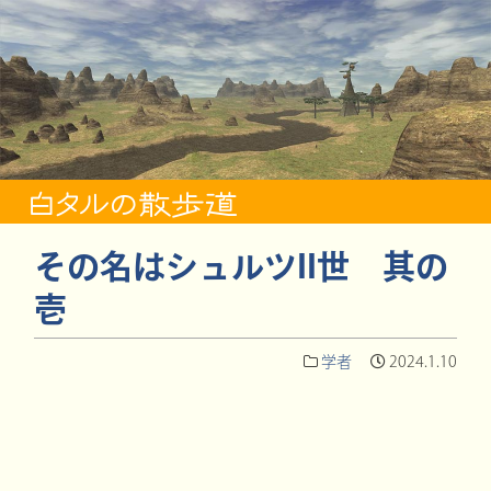
その名はシュルツII世 其の
壱
学者
2024.1.10