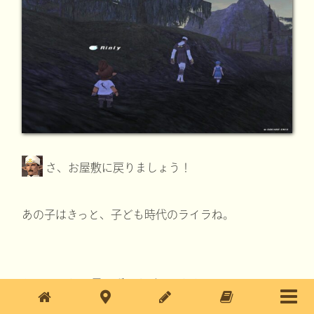
さ、お屋敷に戻りましょう！
あの子はきっと、子ども時代のライラね。
だいじなもの:
星くず石
を手にいれた！