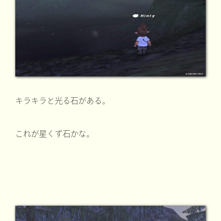
キラキラと光る石がある。
これが星くず石かな。