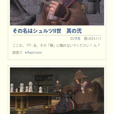
その名はシュルツII世 其の弐
学者
2024.1.11
ここか。 ??? : あ、その「陣」に触れないでください！ ん？
即席で
Read more