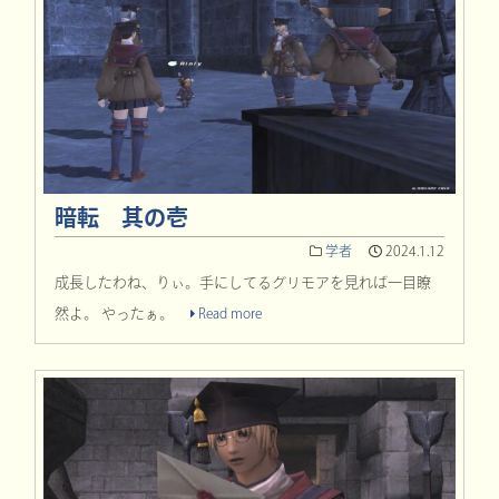
暗転 其の壱
学者
2024.1.12
成長したわね、りぃ。手にしてるグリモアを見れば一目瞭
然よ。 やったぁ。
Read more