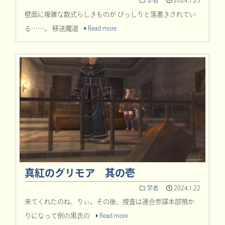
学者
2024.1.23
壁面に複雑な数式らしきものが びっしりと落書きされてい
る……。 移送魔道
Read more
真紅のグリモア 其の壱
学者
2024.1.22
来てくれたのね、りぃ。その後、捜査は連合参謀本部預か
りになって例の黒衣の
Read more