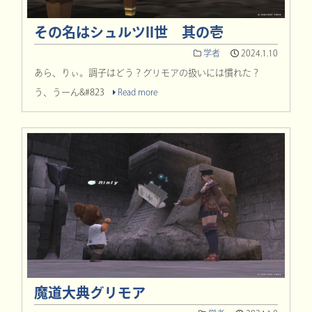
その名はシュルツII世 其の壱
学者
2024.1.10
あら、りぃ。調子はどう？グリモアの扱いには慣れた？
う、うーん&#823
Read more
魔道大典グリモア