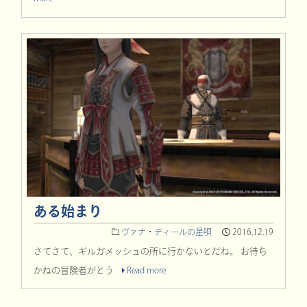
ある始まり
ヴァナ・ディールの星唄
2016.12.19
さてさて、ギルガメッシュの所に行かないとだね。 お待ち
かねの冒険者がとう
Read more