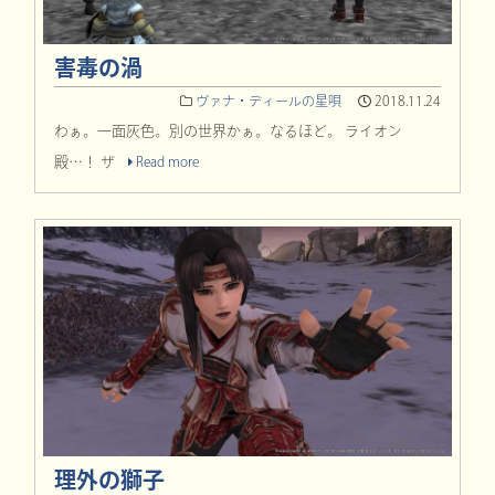
害毒の渦
ヴァナ・ディールの星唄
2018.11.24
わぁ。一面灰色。別の世界かぁ。なるほど。 ライオン
殿…！ ザ
Read more
理外の獅子