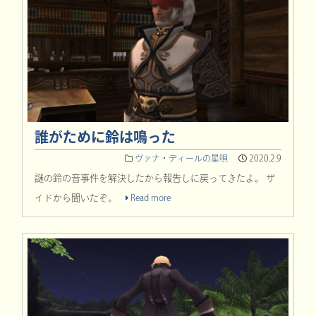
誰がために鈴は鳴った
ヴァナ・ディールの星唄
2020.2.9
謎の鈴の音事件を解決したから報告しに戻ってきたよ。 ザ
イドから聞いたぞ。
Read more