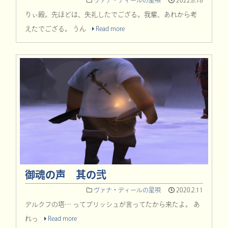
ヴァナ・ディールの星唄
2022.8.18
りぃ殿。先ほどは、失礼したでござる。我輩、あれから考
えたでござる。 うん
Read more
御魂の声 其の弐
ヴァナ・ディールの星唄
2020.2.11
デルクフの塔… ってプリッシュが言ってたから来たよ。 あ
れっ
Read more