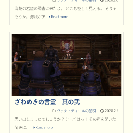
ヴァナ・ディールの星唄
2020.2.6
海蛇の岩窟の調査に来たよ。 どこも怪しく見える。 そりゃ
そうか。海賊がア
Read more
ざわめきの言霊 其の弐
ヴァナ・ディールの星唄
2020.2.5
思い出しましたでしょうか？ ( º﹃º )はっ！ その声を聞いた
師匠は、
Read more