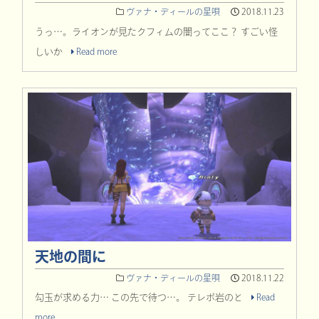
ヴァナ・ディールの星唄
2018.11.23
うっ…。ライオンが見たクフィムの闇ってここ？ すごい怪
しいか
Read more
天地の間に
ヴァナ・ディールの星唄
2018.11.22
勾玉が求める力… この先で待つ…。 テレポ岩のと
Read
more