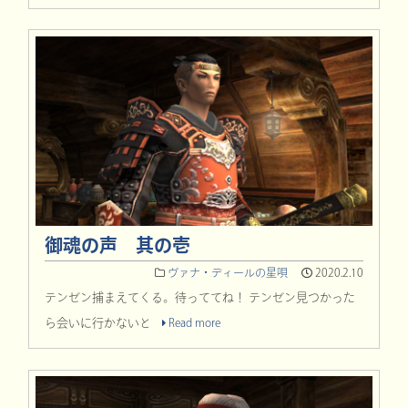
御魂の声 其の壱
ヴァナ・ディールの星唄
2020.2.10
テンゼン捕まえてくる。待っててね！ テンゼン見つかった
ら会いに行かないと
Read more