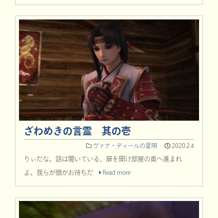
ざわめきの言霊 其の壱
ヴァナ・ディールの星唄
2020.2.4
りぃだな。話は聞いている、扉を開け部屋の奥へ進まれ
よ。我らが頭がお待ちだ
Read more