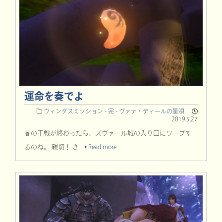
運命を奏でよ
ウィンダスミッション - 完 -
ヴァナ・ディールの星唄
2019.5.27
闇の王戦が終わったら、ズヴァール城の入り口にワープす
るのね。 親切！ さ
Read more