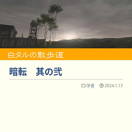
暗転 其の弐
学者
2024.1.13