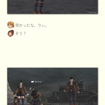
早かったな、りぃ。
そう？