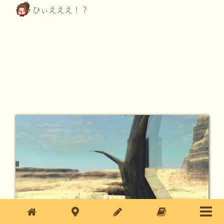
ひぃえええ！？