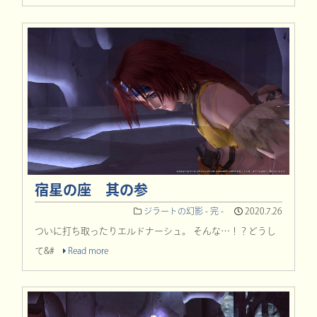
宿星の座 其の参
ジラートの幻影 - 完 -
2020.7.26
ついに打ち取ったりエルドナーシュ。 そんな…！？どうし
て&#
Read more