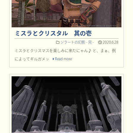
ミスラとクリスタル 其の壱
ジラートの幻影 - 完 -
2020.6.28
ミスラとクリスマスを楽しみに来たにゃん♪ と、まぁ、例
によってギルガメッ
Read more