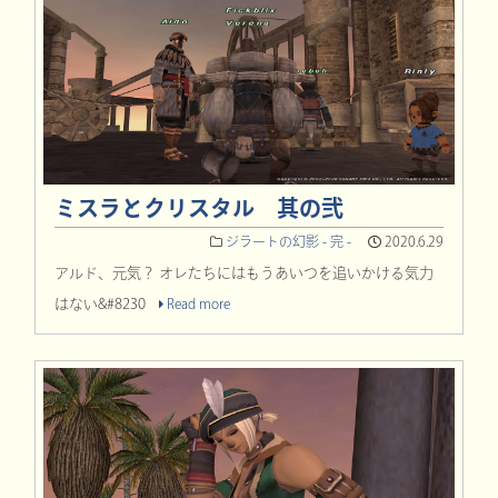
ミスラとクリスタル 其の弐
ジラートの幻影 - 完 -
2020.6.29
アルド、元気？ オレたちにはもうあいつを追いかける気力
はない&#8230
Read more