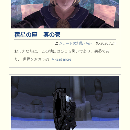
宿星の座 其の壱
ジラートの幻影 - 完 -
2020.7.24
おまえたちは、 この地にはびこる災いであり、悪夢であ
り、 世界をおおう恐
Read more