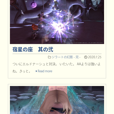
宿星の座 其の弐
ジラートの幻影 - 完 -
2020.7.25
ついにエルドナーシュと対決。 いたいた。 AAよりは強いよ
ね。きっと。
Read more