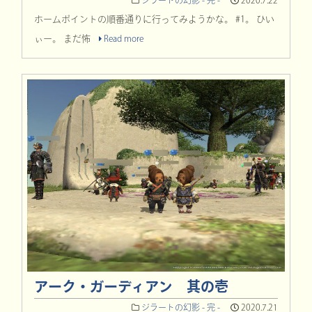
ホームポイントの順番通りに行ってみようかな。 #1。 ひい
ぃー。 まだ怖
Read more
アーク・ガーディアン 其の壱
ジラートの幻影 - 完 -
2020.7.21