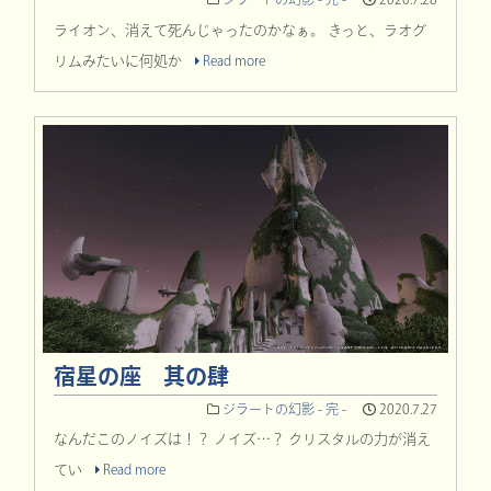
ライオン、消えて死んじゃったのかなぁ。 きっと、ラオグ
リムみたいに何処か
Read more
宿星の座 其の肆
ジラートの幻影 - 完 -
2020.7.27
なんだこのノイズは！？ ノイズ…？ クリスタルの力が消え
てい
Read more