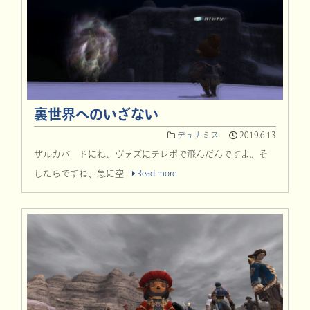
裏世界へのいざない
デュナミス
2019.6.13
ザルカバードにね、ヴァズにテレポで飛んだんですよ。そ
したらですね、急に空
Read more