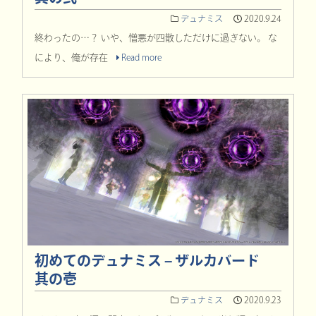
デュナミス
2020.9.24
終わったの…？ いや、憎悪が四散しただけに過ぎない。 な
により、俺が存在
Read more
初めてのデュナミス – ザルカバード
其の壱
デュナミス
2020.9.23