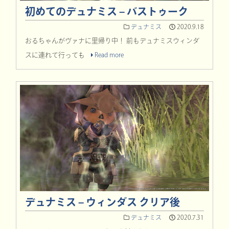
初めてのデュナミス – バストゥーク
デュナミス
2020.9.18
おるちゃんがヴァナに里帰り中！ 前もデュナミスウィンダ
スに連れて行っても
Read more
デュナミス – ウィンダス クリア後
デュナミス
2020.7.31