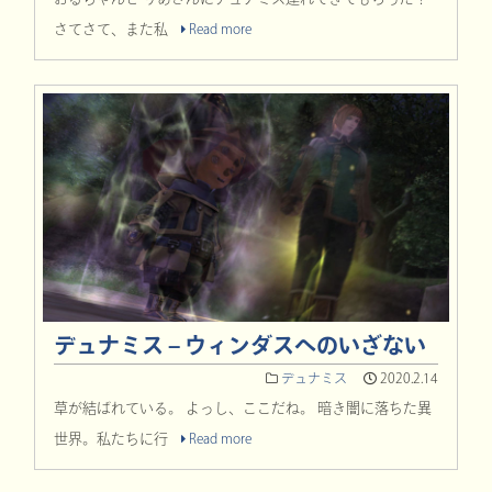
さてさて、また私
Read more
デュナミス – ウィンダスへのいざない
デュナミス
2020.2.14
草が結ばれている。 よっし、ここだね。 暗き闇に落ちた異
世界。私たちに行
Read more