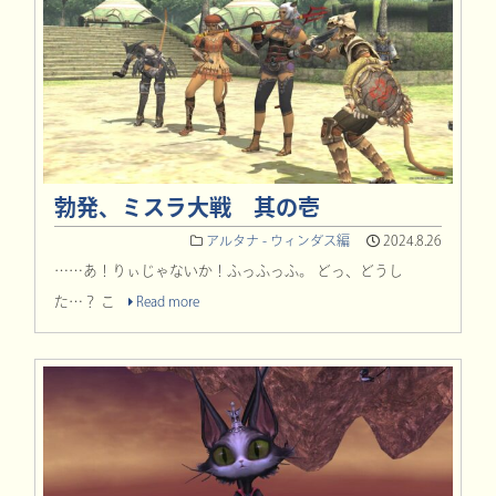
勃発、ミスラ大戦 其の壱
アルタナ - ウィンダス編
2024.8.26
……あ！りぃじゃないか！ふっふっふ。 どっ、どうし
た…？ こ
Read more