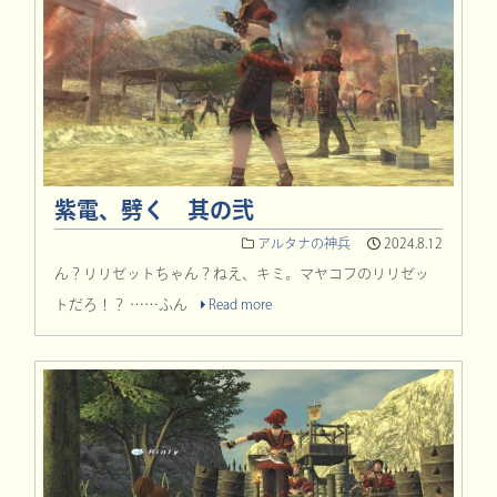
紫電、劈く 其の弐
アルタナの神兵
2024.8.12
ん？リリゼットちゃん？ねえ、キミ。マヤコフのリリゼッ
トだろ！？ ……ふん
Read more