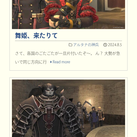
舞姫、来たりて
アルタナの神兵
2024.8.5
さて、各国のごたごたが一旦片付いたぞ～。 ん？ 大勢が急
いで同じ方向に行
Read more