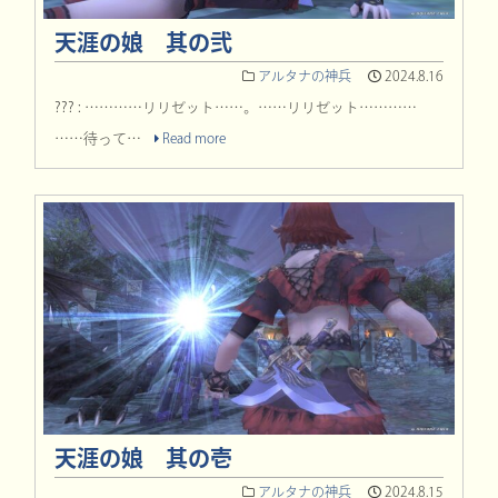
天涯の娘 其の弐
アルタナの神兵
2024.8.16
??? : …………リリゼット……。……リリゼット…………
……待って…
Read more
天涯の娘 其の壱
アルタナの神兵
2024.8.15