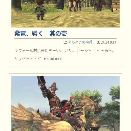
紫電、劈く 其の壱
アルタナの神兵
2024.8.11
ラヴォール村に来たぞーい。 いた。 ポーシャ！ ……あら、
リリゼット？ど
Read more