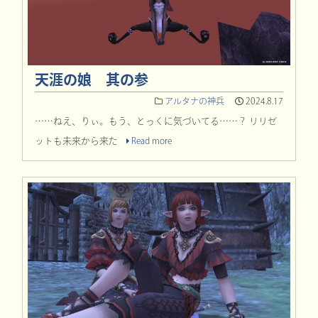
天涯の娘 其の参
アルタナの神兵
2024.8.17
……ねえ、りぃ。もう、とっくに気づいてる……？ リリゼ
ットも未来から来た
Read more