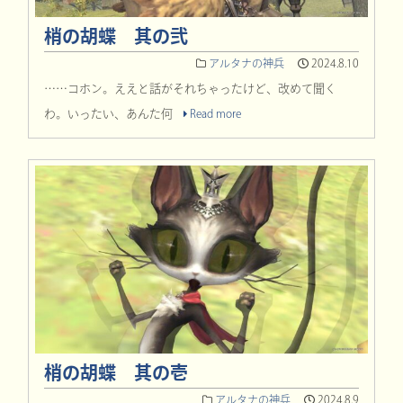
梢の胡蝶 其の弐
アルタナの神兵
2024.8.10
……コホン。ええと話がそれちゃったけど、改めて聞く
わ。いったい、あんた何
Read more
梢の胡蝶 其の壱
アルタナの神兵
2024.8.9