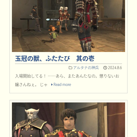
玉冠の獣、ふたたび 其の壱
アルタナの神兵
2024.8.6
入場開始してる！ ……あら、またあんたなの。懲りないお
嬢さんねぇ。 じゃ
Read more