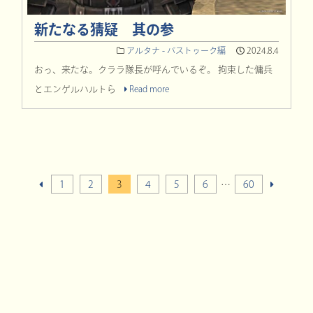
新たなる猜疑 其の参
アルタナ - バストゥーク編
2024.8.4
おっ、来たな。クララ隊長が呼んでいるぞ。 拘束した傭兵
とエンゲルハルトら
Read more
1
2
3
4
5
6
…
60