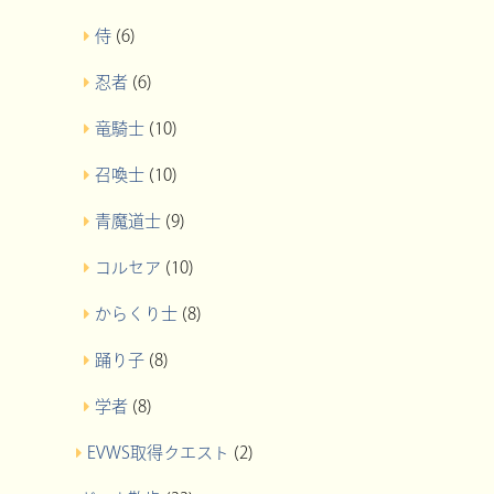
侍
(6)
忍者
(6)
竜騎士
(10)
召喚士
(10)
青魔道士
(9)
コルセア
(10)
からくり士
(8)
踊り子
(8)
学者
(8)
EVWS取得クエスト
(2)