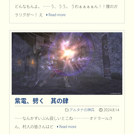
どんなもんよ。 ……う、うう。 うわぁぁぁぁん！！僕のガ
ラリグが～！ え
Read more
紫電、劈く 其の肆
アルタナの神兵
2024.8.14
……なんかずいぶん寂しいとこね…… ……オドラールさ
ん、村人の皆さんはど
Read more