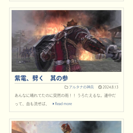
紫電、劈く 其の参
アルタナの神兵
2024.8.13
あんなに晴れてたのに突然の雨！！ うろたえるな。連中だ
って、血も流せば、
Read more