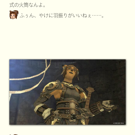
式の火筒なんよ。
ふぅん、やけに羽振りがいいねぇ……。