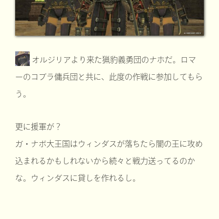
オルジリアより来た猟豹義勇団のナホだ。ロマ
ーのコブラ傭兵団と共に、此度の作戦に参加してもら
う。
更に援軍が？
ガ・ナボ大王国はウィンダスが落ちたら闇の王に攻め
込まれるかもしれないから続々と戦力送ってるのか
な。ウィンダスに貸しを作れるし。