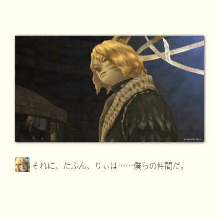
それに、たぶん、りぃは……僕らの仲間だ。