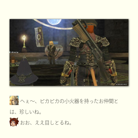
へぇ～、ピカピカの小火器を持ったお仲間と
は、珍しいね。
おお、ええ目しとるね。