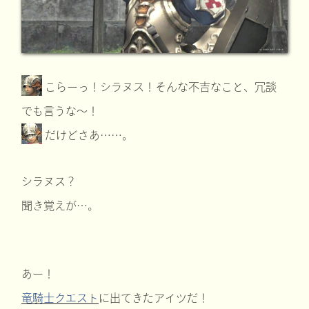
こらーっ！シラヌス！そんな不吉なこと、冗談
でも言うな～！
だけどさあ……。
シラヌス？
聞き覚えが…。
あー！
竜騎士クエスト
に出てきたアイツだ！