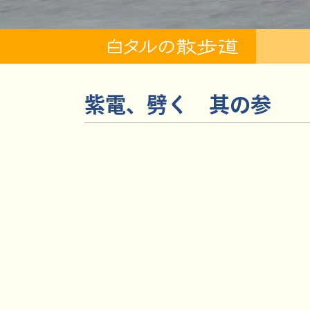
紫電、劈く 其の参