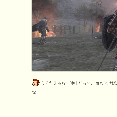
うろたえるな。連中だって、血も流せば
な！