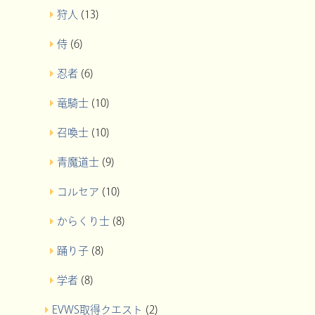
狩人
(13)
侍
(6)
忍者
(6)
竜騎士
(10)
召喚士
(10)
青魔道士
(9)
コルセア
(10)
からくり士
(8)
踊り子
(8)
学者
(8)
EVWS取得クエスト
(2)