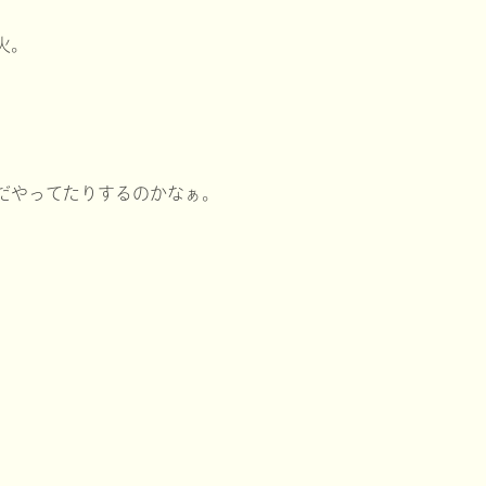
火。
だやってたりするのかなぁ。