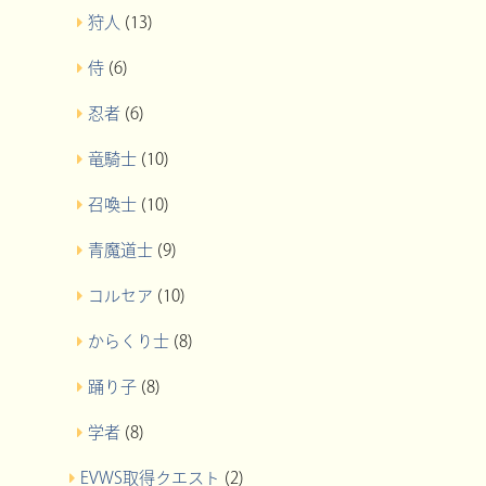
狩人
(13)
侍
(6)
忍者
(6)
竜騎士
(10)
召喚士
(10)
青魔道士
(9)
コルセア
(10)
からくり士
(8)
踊り子
(8)
学者
(8)
EVWS取得クエスト
(2)