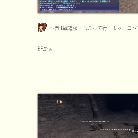
目標は戦鐘楼！しまって行くよッ、コ～
BFかぁ。