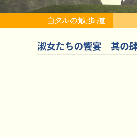
淑女たちの饗宴 其の