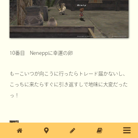
10番目 Neneppに幸運の卵
もーこいつが向こうに行ったらトレード届かないし、
こっちに来たらすぐに引き返すしで地味に大変だった
っ！
オポオポ！ オポオポ！ オポオポ！ オポオ
ポ！！！