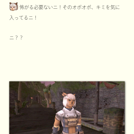
怖がる必要ないニ！そのオポオポ、キミを気に
入ってるニ！
ニ？？