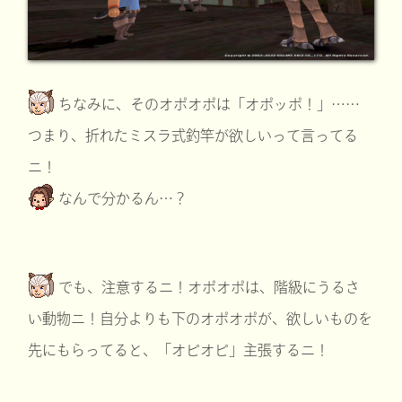
ちなみに、そのオポオポは「オポッポ！」……
つまり、折れたミスラ式釣竿が欲しいって言ってる
ニ！
なんで分かるん…？
でも、注意するニ！オポオポは、階級にうるさ
い動物ニ！自分よりも下のオポオポが、欲しいものを
先にもらってると、「オピオピ」主張するニ！