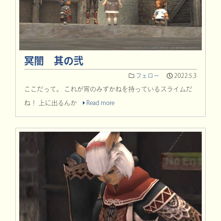
冥闇 其の弐
フェロー
2022.5.3
ここだって。 これが宵のみずかねを持っているスライムだ
ね！ 上に出るんか
Read more