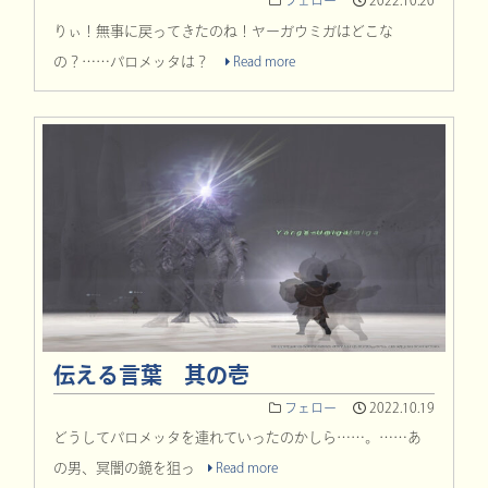
フェロー
2022.10.20
りぃ！無事に戻ってきたのね！ヤーガウミガはどこな
の？……パロメッタは？
Read more
伝える言葉 其の壱
フェロー
2022.10.19
どうしてパロメッタを連れていったのかしら……。……あ
の男、冥闇の鏡を狙っ
Read more