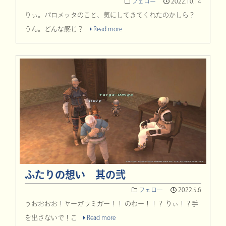
フェロー
2022.10.14
りぃ。パロメッタのこと、気にしてきてくれたのかしら？
うん。どんな感じ？
Read more
ふたりの想い 其の弐
フェロー
2022.5.6
うおおおお！ヤーガウミガー！！ のわー！！？ りぃ！？手
を出さないで！こ
Read more