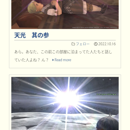
天光 其の参
フェロー
2022.10.16
あら。あなた、この前この部屋に泊まってた人たちと話し
ていた人よね？ ん？
Read more