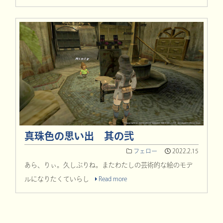
真珠色の思い出 其の弐
フェロー
2022.2.15
あら、りぃ。久しぶりね。またわたしの芸術的な絵のモデ
ルになりたくていらし
Read more