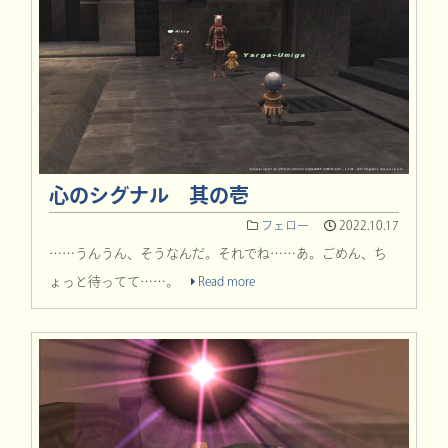
心のシグナル 其の壱
フェロー
2022.10.17
……うんうん、そうなんだ。それでね……あ。ごめん、ち
ょっと待ってて……。
Read more