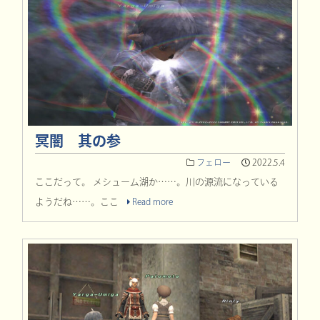
冥闇 其の参
フェロー
2022.5.4
ここだって。 メシューム湖か……。川の源流になっている
ようだね……。ここ
Read more