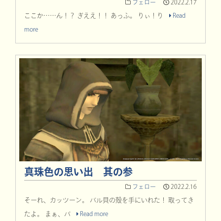
フェロー
2022.2.17
ここか……ん！？ ぎええ！！ あっふ。 りぃ！り
Read
more
真珠色の思い出 其の参
フェロー
2022.2.16
そーれ、カッツーン。 バル貝の殻を手にいれた！ 取ってき
たよ。 まぁ、バ
Read more