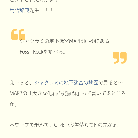
用語辞典
先生ー！！
シャクラミの地下迷宮MAP[3](F-8)にある
Fossil Rockを調べる。
えーっと、
シャクラミの地下迷宮の地図
で見ると…
MAP3の「大きな化石の発掘跡」って書いてるところ
か。
本ワープで飛んで、C→E→段差落ちてF の先かぁ。