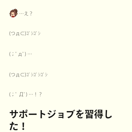
…え？
(つд⊂)ｺﾞｼｺﾞｼ
(；ﾟдﾟ) …
(つд⊂)ｺﾞｼｺﾞｼｺﾞｼ
(；ﾟ Дﾟ) …！？
サポートジョブを習得し
た！