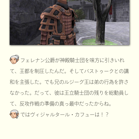
フェレナン公爵が神殿騎士団を味方に引きいれ
て、王都を制圧したんだ。そしてバストゥークとの講
和を主張した。でも兄のルジーグ王は弟の行為を許さ
なかった。だって、彼は王立騎士団の残りを総動員し
て、反攻作戦の準備の真っ最中だったからね。
ではヴィジャルタール・カフューは！？