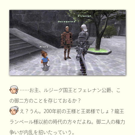
……お主、ルジーグ国王とフェレナン公爵、こ
の御二方のことを存じておるか？
え？うん。200年前の王様と王弟様でしょ？龍王
ランペール様以前の時代の方々だよね。御二人の権力
争いが内乱を招いたっていう。