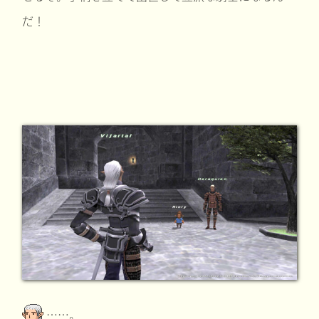
だ！
……。