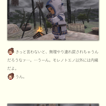
きっと言わないと、無理やり連れ戻されちゃうん
だろうなァ…。…うーん。モレノトエノ以外には内緒
だよ。
うん。