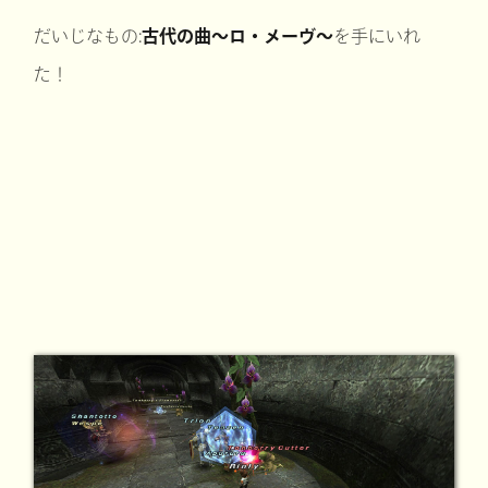
だいじなもの:
古代の曲～ロ・メーヴ～
を手にいれ
た！