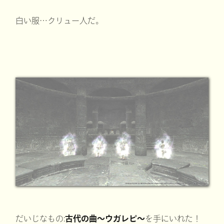
白い服…クリュー人だ。
だいじなもの:
古代の曲～ウガレピ～
を手にいれた！