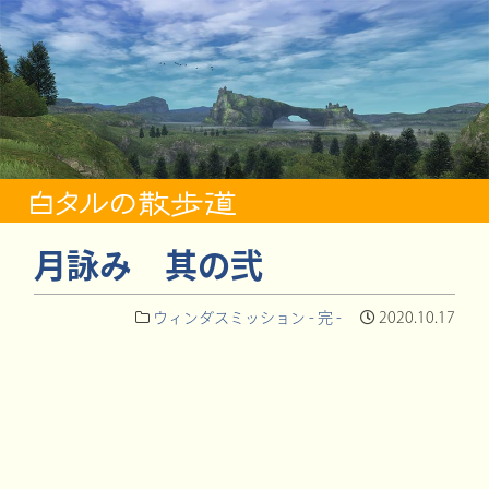
月詠み 其の弐
ウィンダスミッション - 完 -
2020.10.17