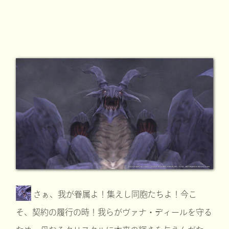
さぁ、我が眷属よ！集えし同胞たちよ！今こ
そ、契約の履行の時！我らがヴァナ・ディールを守る