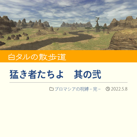
猛き者たちよ 其の弐
プロマシアの呪縛 – 完 –
2022.5.8