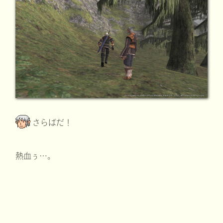
さらばだ！
熱血ぅ…。