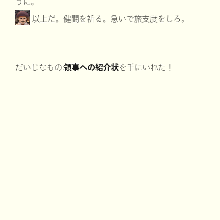
うに。
以上だ。健闘を祈る。急いで旅支度をしろ。
だいじなもの:
領事への紹介状
を手にいれた！