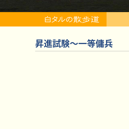
昇進試験～一等傭兵