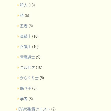
狩人
(13)
侍
(6)
忍者
(6)
竜騎士
(10)
召喚士
(10)
青魔道士
(9)
コルセア
(10)
からくり士
(8)
踊り子
(8)
学者
(8)
EVWS取得クエスト
(2)