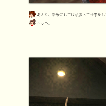
あんた、新米にしては頑張って仕事をし
へっへ。