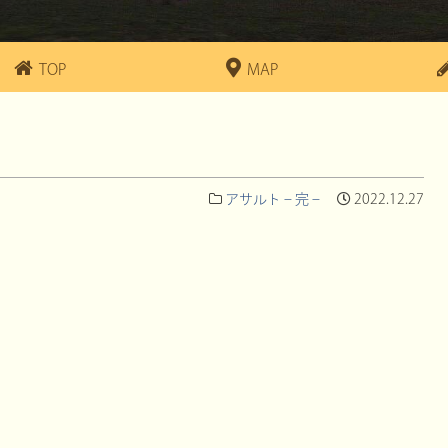
TOP
MAP
アサルト – 完 –
2022.12.27