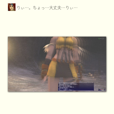
りぃ…。ちょっ…大丈夫…りぃ…