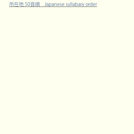
所在地 50音順 Japanese syllabary order