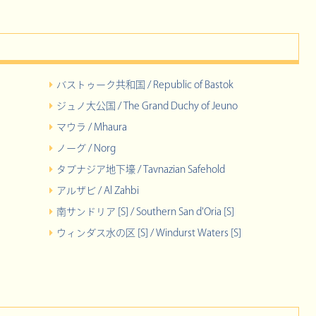
バストゥーク共和国 / Republic of Bastok
ジュノ大公国 / The Grand Duchy of Jeuno
マウラ / Mhaura
ノーグ / Norg
タブナジア地下壕 / Tavnazian Safehold
アルザビ / Al Zahbi
南サンドリア [S] / Southern San d'Oria [S]
ウィンダス水の区 [S] / Windurst Waters [S]