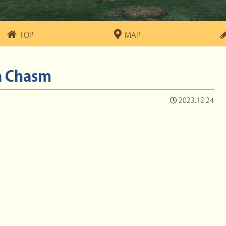
TOP
MAP
a Chasm
2023.12.24