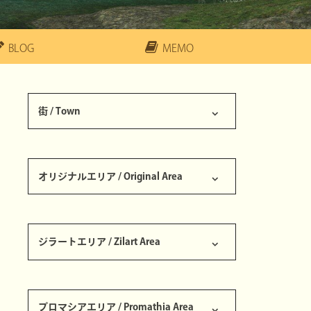
BLOG
MEMO
街 / Town
サンドリア王国 / Kingdom of San d'Oria
バストゥーク共和国 / Republic of Bastok
ウィンダス連邦 / Federation of Windurst
ジュノ大公国 / The Grand Duchy of Jeuno
アトルガン白門 / Aht Urhgan Whitegate
南サンドリア [S] / Southern San d'Oria [S]
バストゥーク商業区 [S] / Bastok Markets [S]
ウィンダス水の区 [S] / Windurst Waters [S]
セルビナ / Selbina
マウラ / Mhaura
カザム / Kazham
ノーグ / Norg
ラバオ / Rabao
タブナジア地下壕 / Tavnazian Safehold
アルザビ / Al Zahbi
ナシュモ / Nashmau
オリジナルエリア / Original Area
龍王ランペールの墓 / King Ranperre's Tomb
ボストーニュ監獄 / Bostaunieux Oubliette
東西ロンフォール / Ronfaure
ゲルスバ野営陣 / Ghelsba Outpost
ゲルスバ砦 / Fort Ghelsba
ユグホトの岩屋 / Yughott Grotto
南北グスタベルグ / Gustaberg
ツェールン鉱山 / Zeruhn Mines
パルブロ鉱山 / Palborough Mines
ダングルフの涸れ谷 / Dangruf Wadi
コロロカの洞門 / Korroloka Tunnel
ジラートエリア / Zilart Area
外ホルトト遺跡 / Outer Horutoto Ruins
東西サルタバルタ / Sarutabaruta
ギデアス / Giddeus
トライマライ水路 / Toraimarai Canal
内ホルトト遺跡 / Inner Horutoto Ruins
ボヤーダ樹・龍のねぐら / The Boyahda Tree・Dragon's Aery
聖地ジ・タ / The Sanctuary of Zi'Tah
ロ・メーヴ / Ro'Maeve
神々の間 / Hall of the Gods
コンシュタット高地 / Konschtat Highlands
バルクルム砂丘 / Valkurm Dunes
グスゲン鉱山 / Gusgen Mines
ラテーヌ高原 / La Theine Plateau
オルデール鍾乳洞 / Ordelle's Caves
東西アルテパ砂漠 / Altepa Desert
流砂洞 / Quicksand Cave
シャクラミの地下迷宮 / Maze of Shakhrami
ブブリム半島 / Buburimu Peninsula
タロンギ大峡谷 / Tahrongi Canyon
オンゾゾの迷路 / Labyrinth of Onzozo
ビビキー湾 / Bibiki Bay
プロマシアエリア / Promathia Area