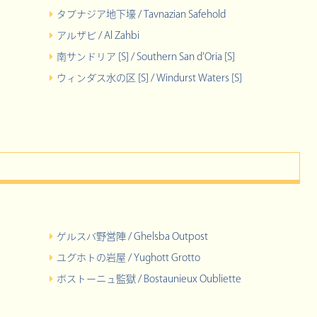
タブナジア地下壕 / Tavnazian Safehold
アルザビ / Al Zahbi
南サンドリア [S] / Southern San d'Oria [S]
ウィンダス水の区 [S] / Windurst Waters [S]
ゲルスバ野営陣 / Ghelsba Outpost
ユグホトの岩屋 / Yughott Grotto
ボストーニュ監獄 / Bostaunieux Oubliette