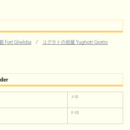
Fort Ghelsba
/
ユグホトの岩屋 Yughott Grotto
rder
J-10
F-10