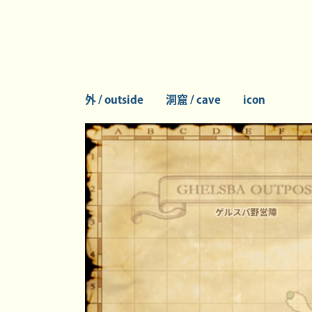
外 / outside
洞窟 / cave
icon