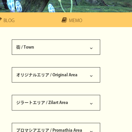
BLOG
MEMO
街 / Town
サンドリア王国 / Kingdom of San d'Oria
バストゥーク共和国 / Republic of Bastok
ウィンダス連邦 / Federation of Windurst
ジュノ大公国 / The Grand Duchy of Jeuno
アトルガン白門 / Aht Urhgan Whitegate
南サンドリア [S] / Southern San d'Oria [S]
バストゥーク商業区 [S] / Bastok Markets [S]
ウィンダス水の区 [S] / Windurst Waters [S]
セルビナ / Selbina
マウラ / Mhaura
カザム / Kazham
ノーグ / Norg
ラバオ / Rabao
タブナジア地下壕 / Tavnazian Safehold
アルザビ / Al Zahbi
ナシュモ / Nashmau
オリジナルエリア / Original Area
龍王ランペールの墓 / King Ranperre's Tomb
ボストーニュ監獄 / Bostaunieux Oubliette
東西ロンフォール / Ronfaure
ゲルスバ野営陣 / Ghelsba Outpost
ゲルスバ砦 / Fort Ghelsba
ユグホトの岩屋 / Yughott Grotto
南北グスタベルグ / Gustaberg
ツェールン鉱山 / Zeruhn Mines
パルブロ鉱山 / Palborough Mines
ダングルフの涸れ谷 / Dangruf Wadi
コロロカの洞門 / Korroloka Tunnel
ジラートエリア / Zilart Area
外ホルトト遺跡 / Outer Horutoto Ruins
東西サルタバルタ / Sarutabaruta
ギデアス / Giddeus
トライマライ水路 / Toraimarai Canal
内ホルトト遺跡 / Inner Horutoto Ruins
ボヤーダ樹・龍のねぐら / The Boyahda Tree・Dragon's Aery
聖地ジ・タ / The Sanctuary of Zi'Tah
ロ・メーヴ / Ro'Maeve
神々の間 / Hall of the Gods
コンシュタット高地 / Konschtat Highlands
バルクルム砂丘 / Valkurm Dunes
グスゲン鉱山 / Gusgen Mines
ラテーヌ高原 / La Theine Plateau
オルデール鍾乳洞 / Ordelle's Caves
東西アルテパ砂漠 / Altepa Desert
流砂洞 / Quicksand Cave
シャクラミの地下迷宮 / Maze of Shakhrami
ブブリム半島 / Buburimu Peninsula
タロンギ大峡谷 / Tahrongi Canyon
オンゾゾの迷路 / Labyrinth of Onzozo
ビビキー湾 / Bibiki Bay
プロマシアエリア / Promathia Area