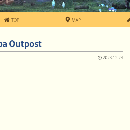
TOP
MAP
ba Outpost
2023.12.24