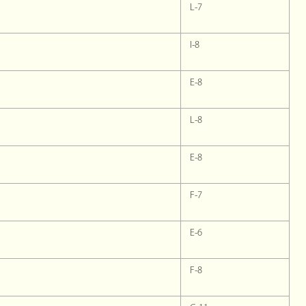
L-7
I-8
E-8
L-8
E-8
F-7
E-6
F-8