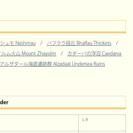
シュモ Nashmau
/
バフラウ段丘 Bhaflau Thickets
/
ルム火山 Mount Zhayolm
/
カダーバの浮沼 Caedarva
アルザダール海底遺跡群 Alzadaal Undersea Ruins
rder
L-9