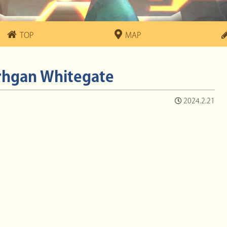
TOP
MAP
rhgan Whitegate
2024.2.21