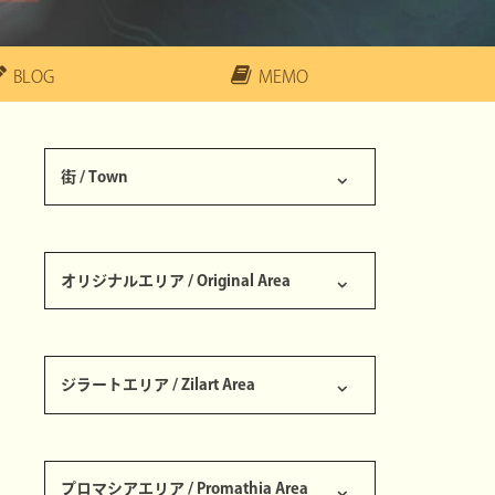
BLOG
MEMO
街 / Town
サンドリア王国 / Kingdom of San d'Oria
バストゥーク共和国 / Republic of Bastok
ウィンダス連邦 / Federation of Windurst
ジュノ大公国 / The Grand Duchy of Jeuno
アトルガン白門 / Aht Urhgan Whitegate
南サンドリア [S] / Southern San d'Oria [S]
バストゥーク商業区 [S] / Bastok Markets [S]
ウィンダス水の区 [S] / Windurst Waters [S]
セルビナ / Selbina
マウラ / Mhaura
カザム / Kazham
ノーグ / Norg
ラバオ / Rabao
タブナジア地下壕 / Tavnazian Safehold
アルザビ / Al Zahbi
ナシュモ / Nashmau
オリジナルエリア / Original Area
龍王ランペールの墓 / King Ranperre's Tomb
ボストーニュ監獄 / Bostaunieux Oubliette
東西ロンフォール / Ronfaure
ゲルスバ野営陣 / Ghelsba Outpost
ゲルスバ砦 / Fort Ghelsba
ユグホトの岩屋 / Yughott Grotto
南北グスタベルグ / Gustaberg
ツェールン鉱山 / Zeruhn Mines
パルブロ鉱山 / Palborough Mines
ダングルフの涸れ谷 / Dangruf Wadi
コロロカの洞門 / Korroloka Tunnel
ジラートエリア / Zilart Area
外ホルトト遺跡 / Outer Horutoto Ruins
東西サルタバルタ / Sarutabaruta
ギデアス / Giddeus
トライマライ水路 / Toraimarai Canal
内ホルトト遺跡 / Inner Horutoto Ruins
ボヤーダ樹・龍のねぐら / The Boyahda Tree・Dragon's Aery
聖地ジ・タ / The Sanctuary of Zi'Tah
ロ・メーヴ / Ro'Maeve
神々の間 / Hall of the Gods
コンシュタット高地 / Konschtat Highlands
バルクルム砂丘 / Valkurm Dunes
グスゲン鉱山 / Gusgen Mines
ラテーヌ高原 / La Theine Plateau
オルデール鍾乳洞 / Ordelle's Caves
東西アルテパ砂漠 / Altepa Desert
流砂洞 / Quicksand Cave
シャクラミの地下迷宮 / Maze of Shakhrami
ブブリム半島 / Buburimu Peninsula
タロンギ大峡谷 / Tahrongi Canyon
オンゾゾの迷路 / Labyrinth of Onzozo
ビビキー湾 / Bibiki Bay
プロマシアエリア / Promathia Area