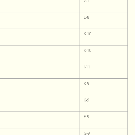
G-11
L-8
K-10
K-10
I-11
K-9
K-9
E-9
G-9