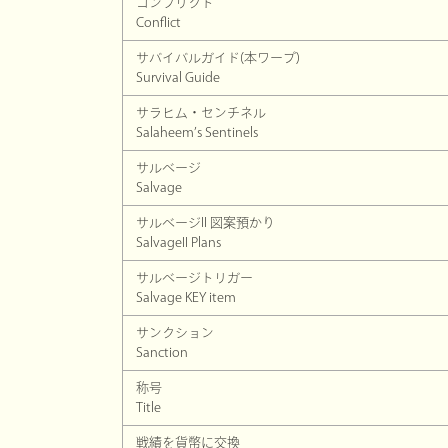
コンフリクト
Conflict
サバイバルガイド(本ワープ)
Survival Guide
サラヒム・センチネル
Salaheem’s Sentinels
サルベージ
Salvage
サルベージII 図案預かり
SalvageII Plans
サルベージトリガー
Salvage KEY item
サンクション
Sanction
称号
Title
戦績を貨幣に交換