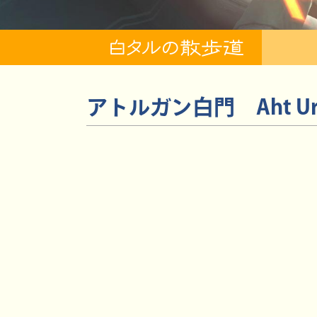
アトルガン白門
Aht U