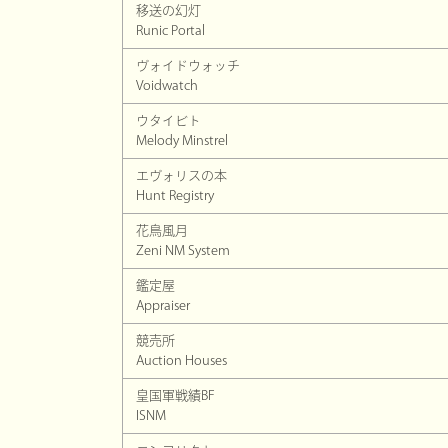
移送の幻灯
Runic Portal
ヴォイドウォッチ
Voidwatch
ウタイビト
Melody Minstrel
エヴォリスの本
Hunt Registry
花鳥風月
Zeni NM System
鑑定屋
Appraiser
競売所
Auction Houses
皇国軍戦績BF
ISNM