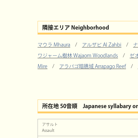
隣接エリア Neighborhood
マウラ Mhaura
/
アルザビ Al Zahbi
/
ナ
ワジャーム樹林 Wajaom Woodlands
/
ゼオ
Mire
/
アラパゴ暗礁域 Arrapago Reef
/
所在地 50音順
Japanese syllabary o
アサルト
Assault