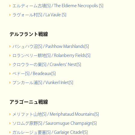
エルディーム古墳[S] / The Eldieme Necropolis [S]
ラヴォール村[S] / La Vaule [S]
デルフラント戦線
パシュハウ沼[S] / Pashhow Marshlands[S]
ロランベリー耕地[S] / Rolanberry Fields[S]
クロウラーの巣[S] / Crawlers' Nest[S]
ベドー[S] / Beadeaux[S]
ブンカール浦[S] / Vunkerl Inlet[S]
アラゴーニュ戦線
メリファト山地[S] / Meriphataud Mountains[S]
ソロムグ原野[S] / Sauromugue Champaign[S]
ガルレージュ要塞[S] / Garlaige Citadel[S]