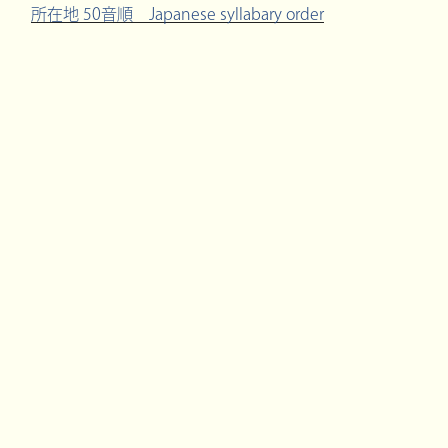
所在地 50音順 Japanese syllabary order