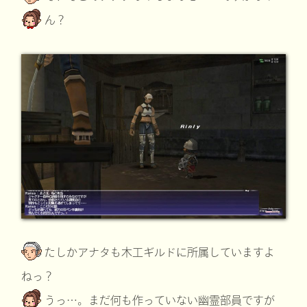
ん？
たしかアナタも木工ギルドに所属していますよ
ねっ？
うっ…。まだ何も作っていない幽霊部員ですが