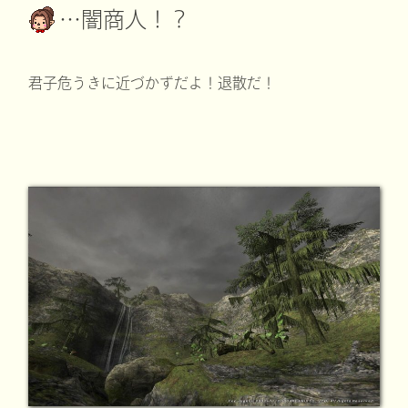
…闇商人！？
君子危うきに近づかずだよ！退散だ！