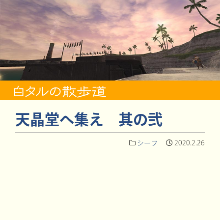
天晶堂へ集え 其の弐
シーフ
2020.2.26