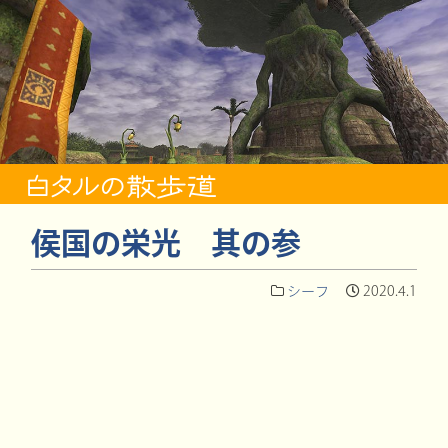
侯国の栄光 其の参
シーフ
2020.4.1