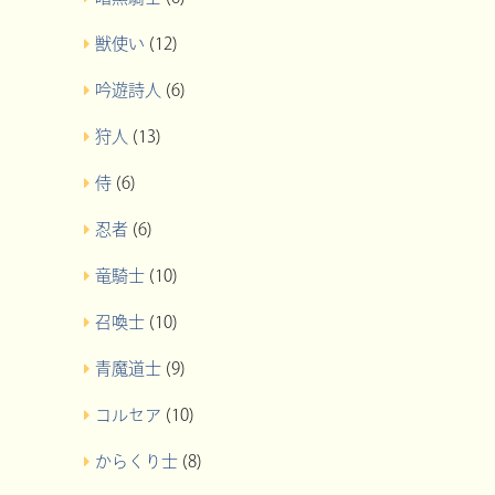
獣使い
(12)
吟遊詩人
(6)
狩人
(13)
侍
(6)
忍者
(6)
竜騎士
(10)
召喚士
(10)
青魔道士
(9)
コルセア
(10)
からくり士
(8)