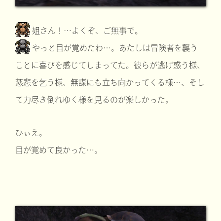
姐さん！…よくぞ、ご無事で。
やっと目が覚めたわ…。あたしは冒険者を襲う
ことに喜びを感じてしまってた。彼らが逃げ惑う様、
慈悲を乞う様、無謀にも立ち向かってくる様…、そし
て力尽き倒れゆく様を見るのが楽しかった。
ひぃえ。
目が覚めて良かった…。