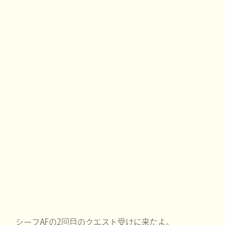
シーフAFの2回目のクエスト受けに来たよ。