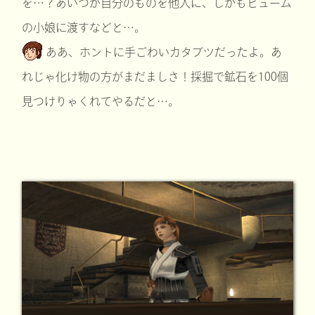
を…？あいつが自分のものを他人に、しかもヒューム
の小娘に渡すなどと…。
ああ、ホントに手ごわいカタブツだったよ。あ
れじゃ化け物の方がまだましさ！採掘で鉱石を100個
見つけりゃくれてやるだと…。