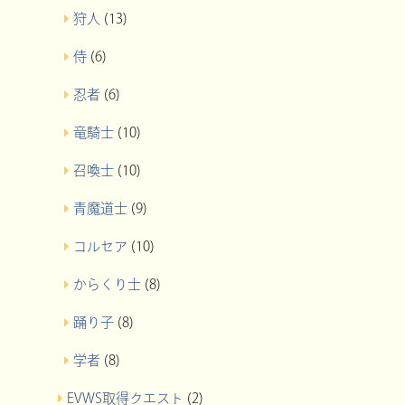
狩人
(13)
侍
(6)
忍者
(6)
竜騎士
(10)
召喚士
(10)
青魔道士
(9)
コルセア
(10)
からくり士
(8)
踊り子
(8)
学者
(8)
EVWS取得クエスト
(2)