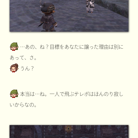
…あの、ね？目標をあなたに譲った理由は別に
あって、さ。
うん？
本当は…ね。一人で飛ぶテレポはほんのり寂し
いからなの。