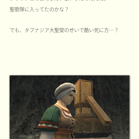
聖歌隊に入ってたのかな？
でも、タブナジア大聖堂のせいで酷い死に方…？