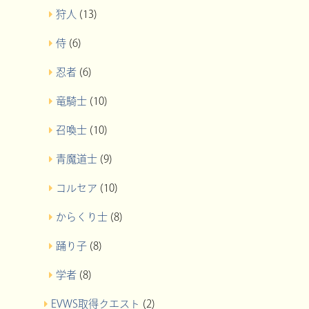
狩人
(13)
侍
(6)
忍者
(6)
竜騎士
(10)
召喚士
(10)
青魔道士
(9)
コルセア
(10)
からくり士
(8)
踊り子
(8)
学者
(8)
EVWS取得クエスト
(2)