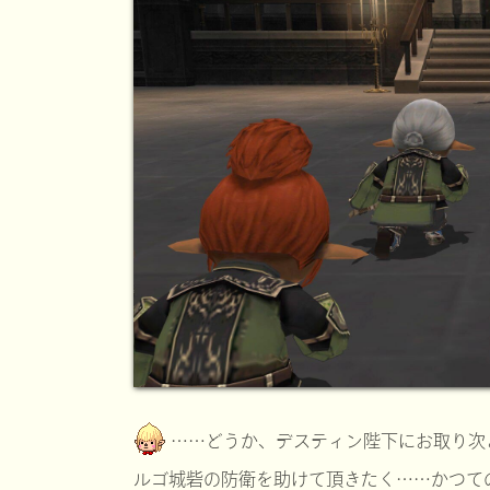
……どうか、デスティン陛下にお取り次
ルゴ城砦の防衛を助けて頂きたく……かつて