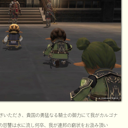
ぎいただき、貴国の勇猛なる騎士の御力にて我がカルゴナ
の怨讐は水に流し何卒、我が連邦の窮状をお汲み頂い