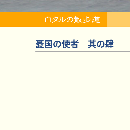
憂国の使者 其の肆