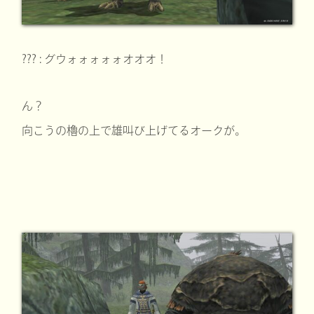
??? : グウォォォォォオオオ！
ん？
向こうの櫓の上で雄叫び上げてるオークが。