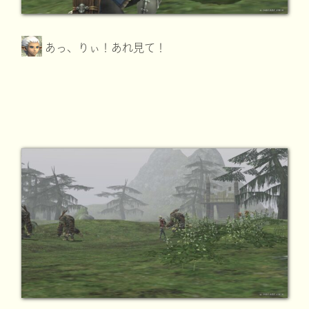
あっ、りぃ！あれ見て！