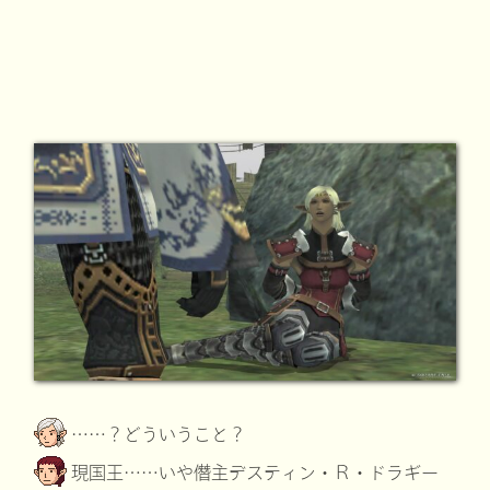
……？どういうこと？
現国王……いや僭主デスティン・Ｒ・ドラギー