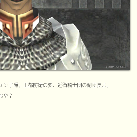
ォン子爵。王都防衛の要、近衛騎士団の副団長よ。
おや？