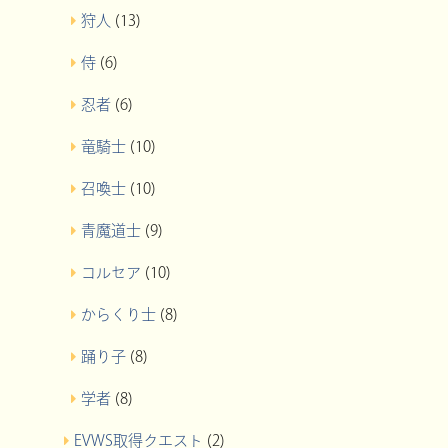
狩人
(13)
侍
(6)
忍者
(6)
竜騎士
(10)
召喚士
(10)
青魔道士
(9)
コルセア
(10)
からくり士
(8)
踊り子
(8)
学者
(8)
EVWS取得クエスト
(2)