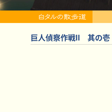
巨人偵察作戦II 其の壱