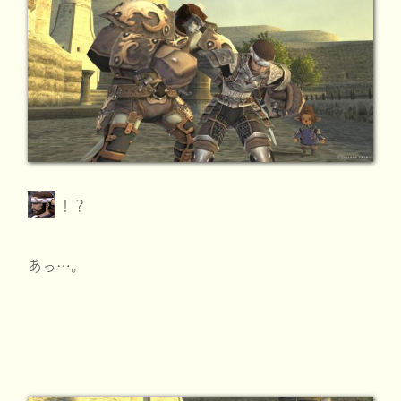
！？
あっ…。