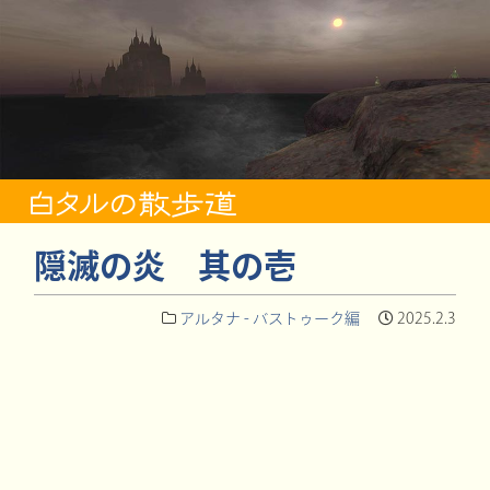
隠滅の炎 其の壱
アルタナ - バストゥーク編
2025.2.3