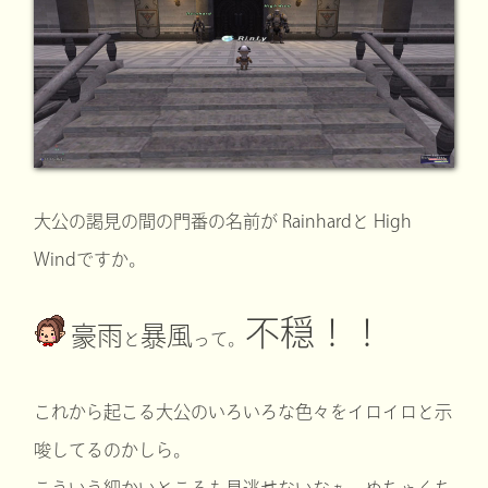
大公の謁見の間の門番の名前が Rainhardと High
Windですか。
不穏！！
豪雨
暴風
と
って。
これから起こる大公のいろいろな色々をイロイロと示
唆してるのかしら。