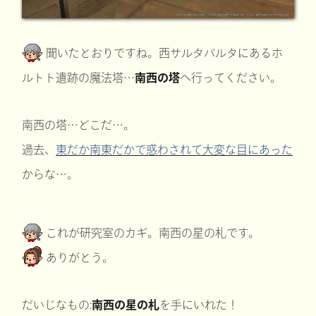
聞いたとおりですね。西サルタバルタにあるホ
ルトト遺跡の魔法塔…
南西の塔
へ行ってください。
南西の塔…どこだ…。
過去、
東だか南東だかで惑わされて大変な目にあった
からな…。
これが研究室のカギ。南西の星の札です。
ありがとう。
だいじなもの:
南西の星の札
を手にいれた！