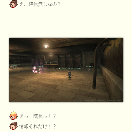
え、確信無しなの？
あっ！院長っ！？
情報それだけ！？