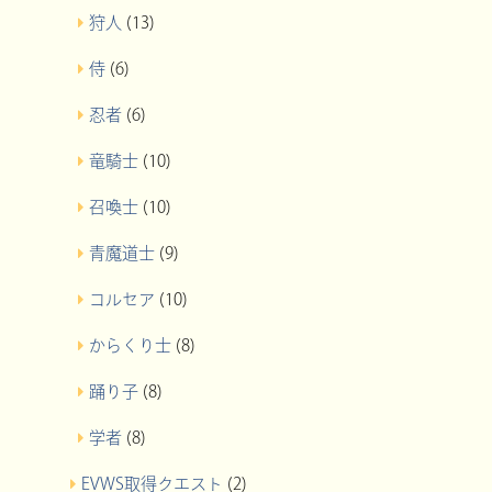
狩人
(13)
侍
(6)
忍者
(6)
竜騎士
(10)
召喚士
(10)
青魔道士
(9)
コルセア
(10)
からくり士
(8)
踊り子
(8)
学者
(8)
EVWS取得クエスト
(2)