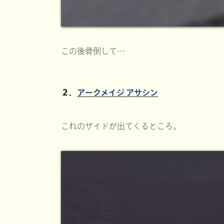
この後骨倒して…
２．
アークメイジ アサシン
これのザイドが出てくるところ。