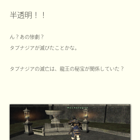
半透明！！
ん？あの惨劇？
タブナジアが滅びたことかな。
タブナジアの滅亡は、龍王の秘宝が関係していた？