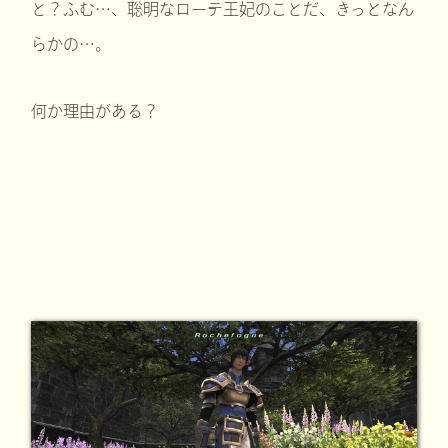
と？ふむ…、聡明なローテ王妃のことだ、きっとなん
らかの…。
何か理由がある？