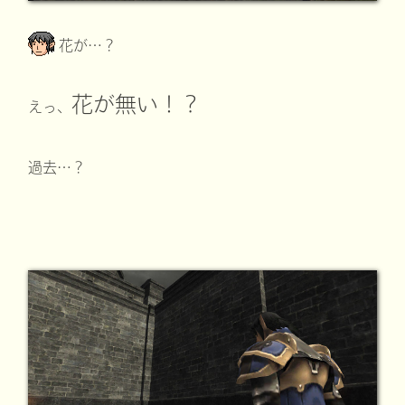
花が…？
花が無い！？
えっ、
過去…？