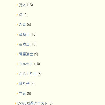
狩人
(13)
侍
(6)
忍者
(6)
竜騎士
(10)
召喚士
(10)
青魔道士
(9)
コルセア
(10)
からくり士
(8)
踊り子
(8)
学者
(8)
EVWS取得クエスト
(2)