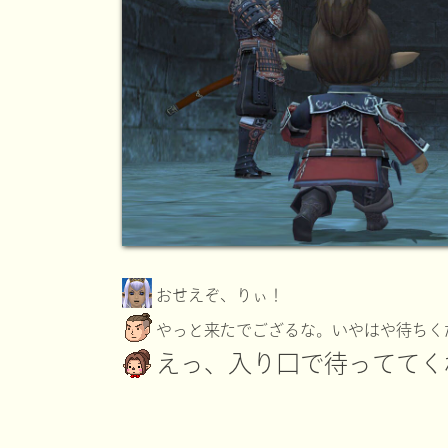
おせえぞ、りぃ！
やっと来たでござるな。いやはや待ちく
えっ、入り口で待っててく