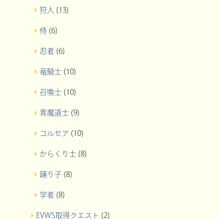
狩人
(13)
侍
(6)
忍者
(6)
竜騎士
(10)
召喚士
(10)
青魔道士
(9)
コルセア
(10)
からくり士
(8)
踊り子
(8)
学者
(8)
EVWS取得クエスト
(2)